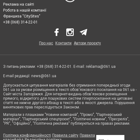
Реклама на сайті
Робота в нашій компанії
Франшиза "CitySites"
+38 (068) 314-22-01
Про нас
Контакти
Автори проєкту
З питань реклами: +38 (068) 314-22-01. E-mail:
reklama@061.ua
E-mail редакції:
news@061.ua
Допускається цитування матеріалів без отримання попередньої згоди
061.ua за умови розміщення в тексті обов'язкового посилання на 061.ua -
Сайт міста Запоріжжя. Для інтернет-видань обов'язкове розміщення
прямого, відкритого для пошукових систем гіперпосилання на цитовані
статті не нижче другого абзацу в тексті або в якості джерела. Порушення
виняткових прав переслідується Законом.
Матеріали з плашками "Новини компаній", "Промо", "Партнерський
матеріал", "Партнерський спецпроєкт", "Політичні новини", "Пресреліз",
"PR", "Офіційно", "Політична реклама" публікуються на правах реклами.
Політика конфіденційності
Правила сайту
Правила
класифайд
Редакційна політика