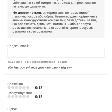
спілкування та обговорення, а також для роз'яснення
питань, що цікавлять.
Не дозволяється:
використання ненормативної
лексики, погроз або образ; безпосереднє порівняння з
іншими конкуруючими компаніями; безпідставні заяви,
що ображають діяльність компанії і / або її послуги;
розміщення посилань на сторонні інтернет-ресурси;
реклама та самореклама.
Введіть email:
Ваш e-mail не відображатиметься на сайті
або
Авторизуйтесь
для написання відгуку
Враження
0/12
Обслуговування
0/12
Відгук: