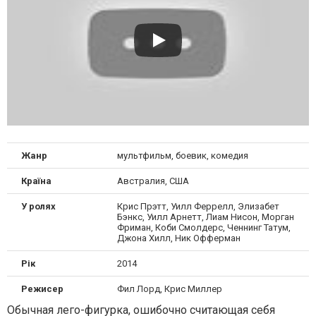
Жанр
мультфильм, боевик, комедия
Країна
Австралия, США
У ролях
Крис Прэтт, Уилл Феррелл, Элизабет
Бэнкс, Уилл Арнетт, Лиам Нисон, Морган
Фриман, Коби Смолдерс, Ченнинг Татум,
Джона Хилл, Ник Офферман
Рік
2014
Режисер
Фил Лорд, Крис Миллер
Обычная лего-фигурка, ошибочно считающая себя