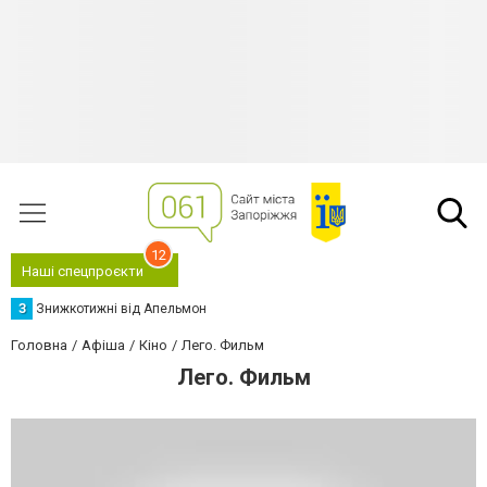
12
Наші спецпроєкти
З
Знижкотижні від Апельмон
Головна
Афіша
Кіно
Лего. Фильм
Лего. Фильм