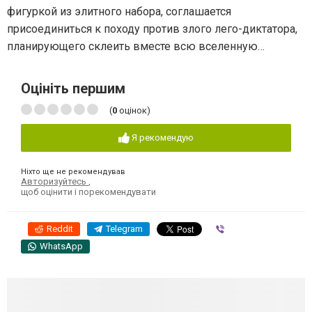
фигуркой из элитного набора, соглашается
присоединиться к походу против злого лего-диктатора,
планирующего склеить вместе всю вселенную…
Оцініть першим
(
0
оцінок)
Я рекомендую
Ніхто ще не рекомендував
Авторизуйтесь
,
щоб оцінити і порекомендувати
Reddit
Telegram
Viber
WhatsApp