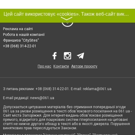
Цей сайт використовує «cookies». Також веб-сайт використовує інтернет-сервіс для збору технічних даних стосовно відвідувачів з метою отримання маркетингової та статистичної інформації. Умови обробки даних відвідувачів сайту див.
〉
Реклама на сайті
Робота в нашій компанії
Франшиза "CitySites"
+38 (068) 314-22-01
Про нас
Контакти
Автори проєкту
З питань реклами: +38 (068) 314-22-01. E-mail:
reklama@061.ua
E-mail редакції:
news@061.ua
Допускається цитування матеріалів без отримання попередньої згоди
061.ua за умови розміщення в тексті обов'язкового посилання на 061.ua -
Сайт міста Запоріжжя. Для інтернет-видань обов'язкове розміщення
прямого, відкритого для пошукових систем гіперпосилання на цитовані
статті не нижче другого абзацу в тексті або в якості джерела. Порушення
виняткових прав переслідується Законом.