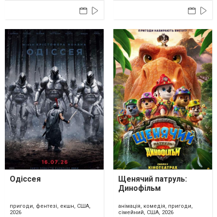
Одіссея
Щенячий патруль:
Динофільм
пригоди, фентезі, екшн, США,
анімація, комедія, пригоди,
2026
сімейний, США, 2026