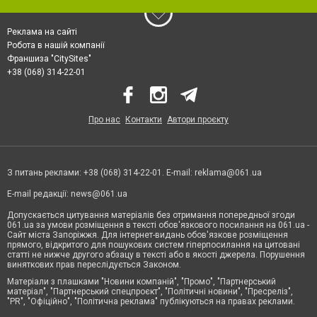
Реклама на сайті
Робота в нашій компанії
Франшиза "CitySites"
+38 (068) 314-22-01
Про нас
Контакти
Автори проєкту
З питань реклами: +38 (068) 314-22-01. E-mail:
reklama@061.ua
E-mail редакції:
news@061.ua
Допускається цитування матеріалів без отримання попередньої згоди
061.ua за умови розміщення в тексті обов'язкового посилання на 061.ua -
Сайт міста Запоріжжя. Для інтернет-видань обов'язкове розміщення
прямого, відкритого для пошукових систем гіперпосилання на цитовані
статті не нижче другого абзацу в тексті або в якості джерела. Порушення
виняткових прав переслідується Законом.
Матеріали з плашками "Новини компаній", "Промо", "Партнерський
матеріал", "Партнерський спецпроєкт", "Політичні новини", "Пресреліз",
"PR", "Офіційно", "Політична реклама" публікуються на правах реклами.