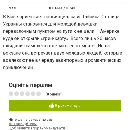
Час
108 мин. / 01:48
В Киев приезжает провинциалка из Гайсина. Столица
Украины становится для молодой девушки
перевалочным пунктом на пути к ее цели — Америке,
куда ей открыли «грин-карту». Всего лишь 20 часов
ожидания самолета отделяют ее от мечты. Но на
вокзале она встречает двух молодых людей, которые
вовлекают ее в череду авантюрных и романтических
приключений…
Оцініть першим
(
0
оцінок)
Я рекомендую
Ніхто ще не рекомендував
Авторизуйтесь
,
щоб оцінити і порекомендувати