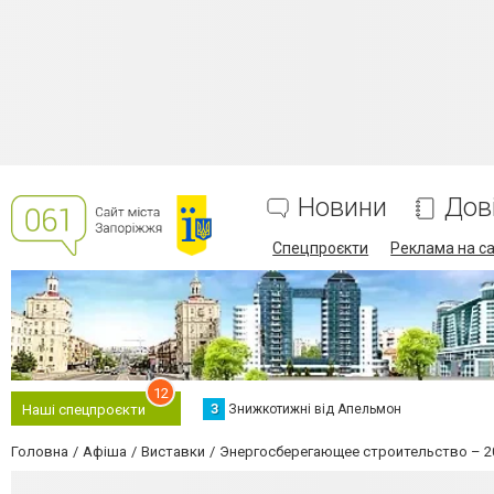
Новини
Дов
Спецпроєкти
Реклама на са
12
З
Знижкотижні від Апельмон
Наші спецпроєкти
Головна
Афіша
Виставки
Энергосберегающее строительство – 2