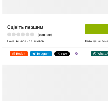
Оцініть першим
(
0
оцінок)
Ніхто ще не рек
Поки ще ніхто не оцінював
Reddit
Telegram
Viber
Whats