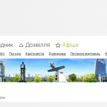
ідник
Дозвілля
Афіша
йті
Погода
Карта міста
Довідкова
Питання-відповідь
Н
014