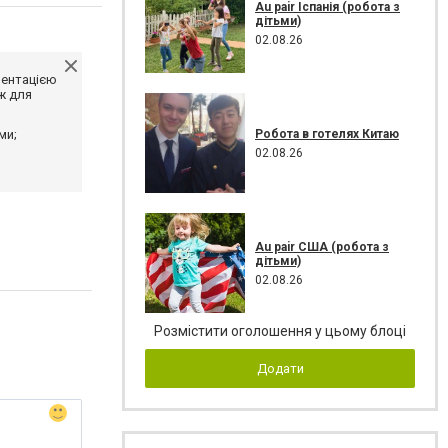
Au pair Іспанія (робота з
дітьми)
02.08.26
ментацією
ж для
Робота в готелях Китаю
ми;
02.08.26
Au pair США (робота з
дітьми)
02.08.26
Розмістити оголошення у цьому блоці
Додати