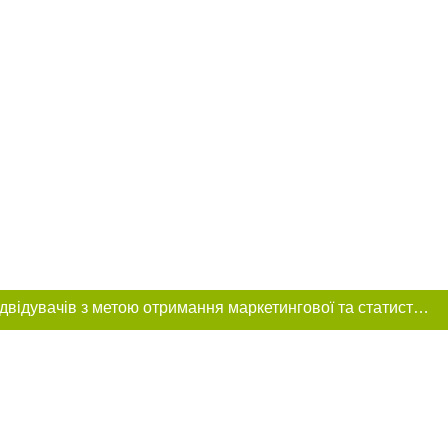
Цей сайт використовує «cookies». Також веб-сайт використовує інтернет-сервіс для збору технічних даних стосовно відвідувачів з метою отримання маркетингової та статистичної інформації. Умови обробки даних відвідувачів сайту див.