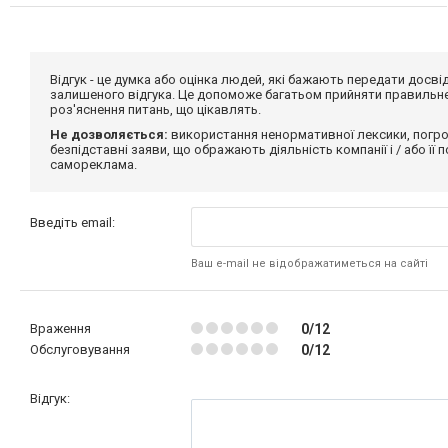
Відгук - це думка або оцінка людей, які бажають передати дос
залишеного відгука. Це допоможе багатьом прийняти правильне 
роз'яснення питань, що цікавлять.
Не дозволяється:
використання ненормативної лексики, погро
безпідставні заяви, що ображають діяльність компанії і / або її
самореклама.
Введіть email:
Ваш e-mail не відображатиметься на сайті
Враження
0/12
Обслуговування
0/12
Відгук: