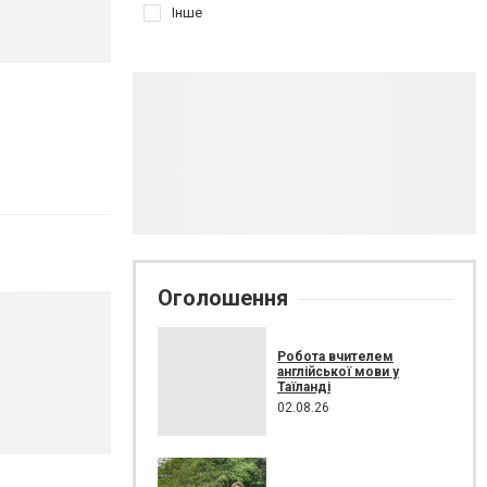
Інше
Оголошення
Робота вчителем
англійської мови у
Таїланді
02.08.26