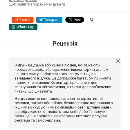
щоб оцінити і порекомендувати
Reddit
Telegram
Viber
WhatsApp
Рецензія
Відгук - це думка або оцінка людей, які бажають
передати досвід або враження іншим користувачам
нашого сайту з обов'язковою аргументацією
залишеного відгука. Це допоможе багатьом прийняти
правильне рішення. Коментарі призначені для
спілкування та обговорення, а також для роз'яснення
питань, що цікавлять.
Не дозволяється:
використання ненормативної
лексики, погроз або образ; безпосереднє порівняння з
іншими конкуруючими компаніями; безпідставні заяви,
що ображають діяльність компанії і / або її послуги;
розміщення посилань на сторонні інтернет-ресурси;
реклама та самореклама.