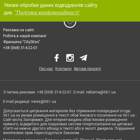
Умови обробки даних відвідувачів сайту
див.
"Політика конфіденційності"
Реклама на сайті
Робота в нашій компанії
Франшиза "CitySites"
+38 (068) 314-22-01
Про нас
Контакти
Автори проєкту
З питань реклами: +38 (068) 314-22-01. E-mail:
reklama@061.ua
E-mail редакції:
news@061.ua
Допускається цитування матеріалів без отримання попередньої згоди
061.ua за умови розміщення в тексті обов'язкового посилання на 061.ua -
Сайт міста Запоріжжя. Для інтернет-видань обов'язкове розміщення
прямого, відкритого для пошукових систем гіперпосилання на цитовані
статті не нижче другого абзацу в тексті або в якості джерела. Порушення
виняткових прав переслідується Законом.