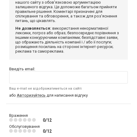
нашого сайту з обов'язковою аргументацією
залишеного відгука. Це допоможе багатьом прийняти
правильне рішення. Коментарі призначені для
спілкування та обговорення, а також для роз'яснення
питань, що цікавлять.
Не дозволяється:
використання ненормативної
лексики, погроз або образ; безпосереднє порівняння з
іншими конкуруючими компаніями; безпідставні заяви,
що ображають діяльність компанії і / або її послуги;
розміщення посилань на сторонні інтернет-ресурси;
реклама та самореклама.
Введіть email:
Ваш e-mail не відображатиметься на сайті
або
Авторизуйтесь
для написання відгуку
Враження
0/12
Обслуговування
0/12