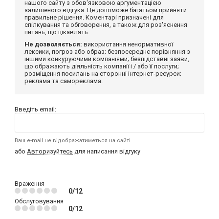
нашого сайту з обов'язковою аргументацією
залишеного відгука. Це допоможе багатьом прийняти
правильне рішення. Коментарі призначені для
спілкування та обговорення, а також для роз'яснення
питань, що цікавлять.
Не дозволяється:
використання ненормативної
лексики, погроз або образ; безпосереднє порівняння з
іншими конкуруючими компаніями; безпідставні заяви,
що ображають діяльність компанії і / або її послуги;
розміщення посилань на сторонні інтернет-ресурси;
реклама та самореклама.
Введіть email:
Ваш e-mail не відображатиметься на сайті
або
Авторизуйтесь
для написання відгуку
Враження
0/12
Обслуговування
0/12