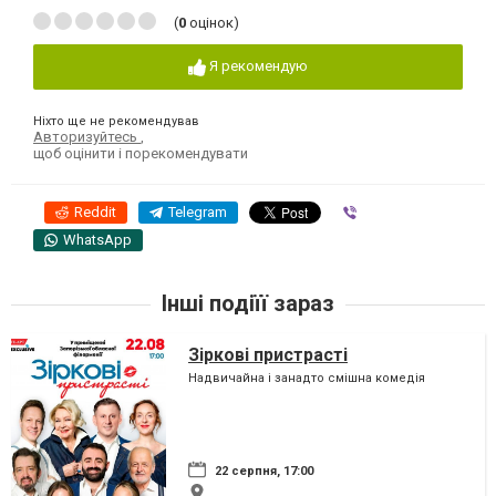
(
0
оцінок)
Я рекомендую
Ніхто ще не рекомендував
Авторизуйтесь
,
щоб оцінити і порекомендувати
Reddit
Telegram
Viber
WhatsApp
Інші подіїї зараз
Зіркові пристрасті
Надвичайна і занадто смішна комедія
22 серпня, 17:00