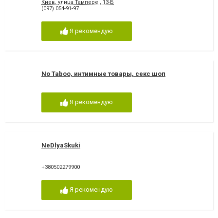
Киев, улица Тампере , 13-Б
(097) 054-91-97
Я рекомендую
No Taboo, интимные товары, секс шоп
Я рекомендую
NeDlyaSkuki
+380502279900
Я рекомендую