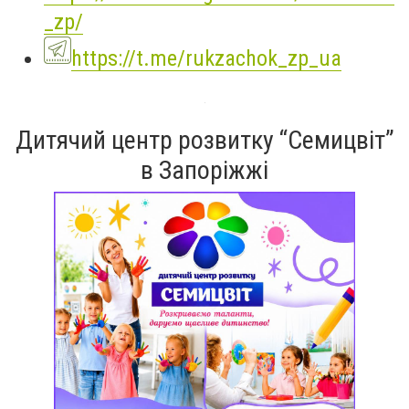
_zp/
https://t.me/rukzachok_zp_ua
Дитячий центр розвитку “Семицвіт”
в Запоріжжі